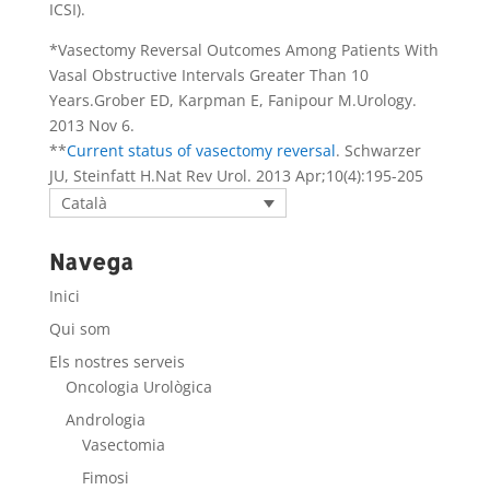
ICSI).
*Vasectomy Reversal Outcomes Among Patients With
Vasal Obstructive Intervals Greater Than 10
Years.Grober ED, Karpman E, Fanipour M.Urology.
2013 Nov 6.
**
Current status of vasectomy reversal
. Schwarzer
JU, Steinfatt H.Nat Rev Urol. 2013 Apr;10(4):195-205
Català
Navega
Inici
Qui som
Els nostres serveis
Oncologia Urològica
Andrologia
Vasectomia
Fimosi