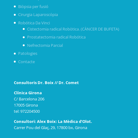
Biòpsia per fusió
Cirurgia Laparoscópia
Robótica Da Vinci
Cistectomia radical Robòtica. (CÀNCER DE BUFETA)
Prostatectomia radical Robótica
Nefrectomia Parcial
Patologies
Contacte
Consultoris Dr. Boix // Dr. Comet
Clínica Girona
C/ Barcelona 206
17005 Girona
tel: 972204500
Consultori: Alex Boix: La Mèdica d’Olot.
Carrer Pou del Glaç, 29, 17800 bx, Girona