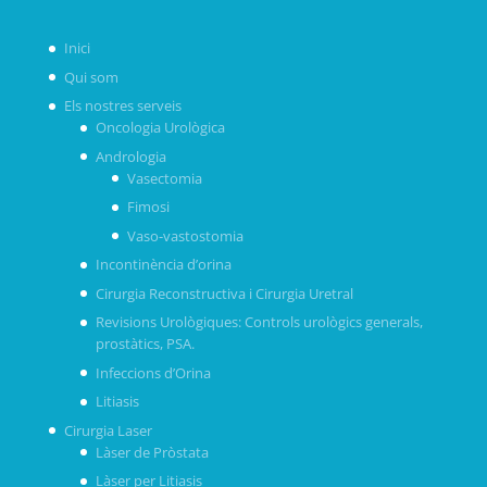
Inici
Qui som
Els nostres serveis
Oncologia Urològica
Andrologia
Vasectomia
Fimosi
Vaso-vastostomia
Incontinència d’orina
Cirurgia Reconstructiva i Cirurgia Uretral
Revisions Urològiques: Controls urològics generals,
prostàtics, PSA.
Infeccions d’Orina
Litiasis
Cirurgia Laser
Làser de Pròstata
Làser per Litiasis