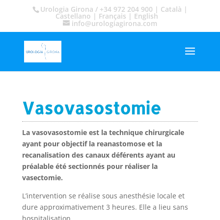
Urologia Girona / +34 972 204 900 |
Català
|
Castellano
|
Français
|
English
info@urologiagirona.com
Vasovasostomie
La vasovasostomie est la technique chirurgicale
ayant pour objectif la reanastomose et la
recanalisation des canaux déférents ayant au
préalable été sectionnés pour réaliser la
vasectomie.
L’intervention se réalise sous anesthésie locale et
dure approximativement 3 heures. Elle a lieu sans
hospitalisation.