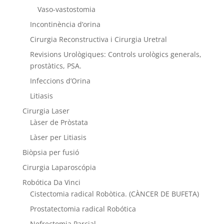
Vaso-vastostomia
Incontinència d’orina
Cirurgia Reconstructiva i Cirurgia Uretral
Revisions Urològiques: Controls urològics generals,
prostàtics, PSA.
Infeccions d’Orina
Litiasis
Cirurgia Laser
Làser de Pròstata
Làser per Litiasis
Biòpsia per fusió
Cirurgia Laparoscópia
Robótica Da Vinci
Cistectomia radical Robòtica. (CÀNCER DE BUFETA)
Prostatectomia radical Robótica
Nefrectomia Parcial